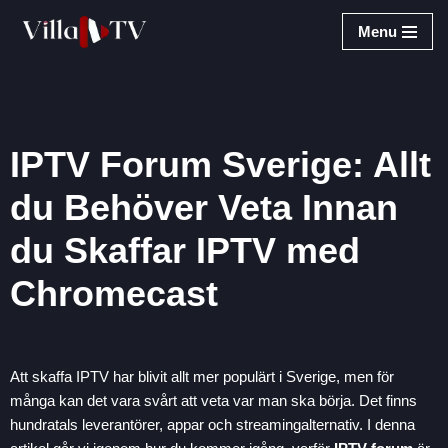
Menu
Hoppa
till
innehåll
IPTV Forum Sverige: Allt
du Behöver Veta Innan
du Skaffar IPTV med
Chromecast
Att skaffa IPTV har blivit allt mer populärt i Sverige, men för
många kan det vara svårt att veta var man ska börja. Det finns
hundratals leverantörer, appar och streamingalternativ. I denna