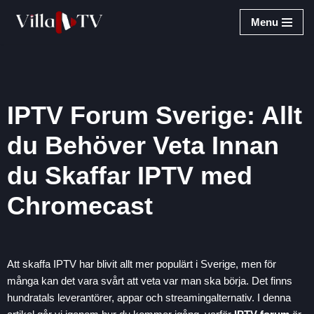
Menu
Skip
to
content
IPTV Forum Sverige: Allt
du Behöver Veta Innan
du Skaffar IPTV med
Chromecast
Att skaffa IPTV har blivit allt mer populärt i Sverige, men för
många kan det vara svårt att veta var man ska börja. Det finns
hundratals leverantörer, appar och streamingalternativ. I denna