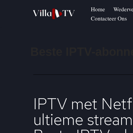
Home
Wederve
Ga
Contacteer Ons
naar
de
inhoud
Beste IPTV-abonn
IPTV met Netfl
ultieme stream