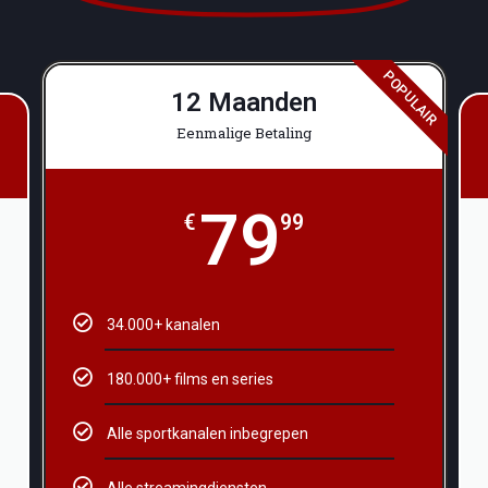
POPULAIR
12 Maanden
Eenmalige Betaling
79
€
99
34.000+ kanalen
180.000+ films en series
Alle sportkanalen inbegrepen