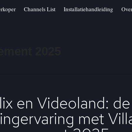
rkoper
Channels List
Installatiehandleiding
Ove
ement 2025
ix en Videoland: de
ingervaring met Vill