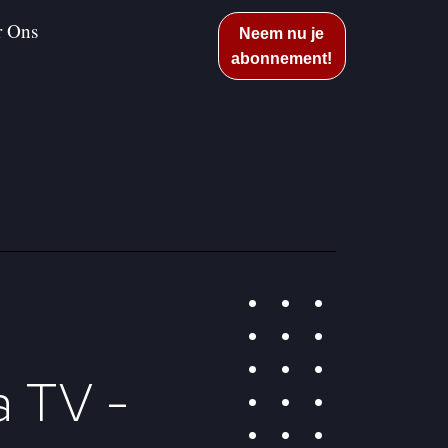
r Ons
Neem nu je
abonnement!
a TV -