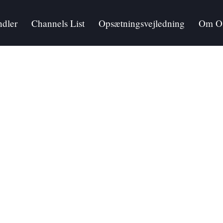
ndler
Channels List
Opsætningsvejledning
Om O